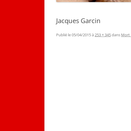
Jacques Garcin
Publié le
05/04/2015
à
253 × 345
dans
Mort 