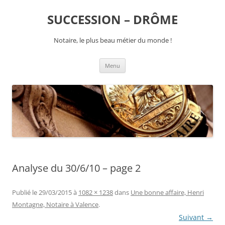
SUCCESSION – DRÔME
Notaire, le plus beau métier du monde !
Aller
Menu
au
contenu
Analyse du 30/6/10 – page 2
Publié le
29/03/2015
à
1082 × 1238
dans
Une bonne affaire, Henri
Montagne, Notaire à Valence
.
Suivant →