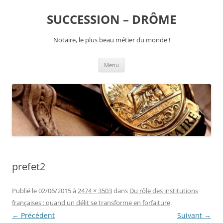
SUCCESSION – DRÔME
Notaire, le plus beau métier du monde !
Aller
Menu
au
contenu
prefet2
Publié le
02/06/2015
à
2474 × 3503
dans
Du rôle des institutions
françaises : quand un délit se transforme en forfaiture
.
← Précédent
Suivant →