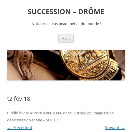
SUCCESSION – DRÔME
Notaire, le plus beau métier du monde !
Aller
Menu
au
contenu
t2 fev 18
Publié le
20/04/2018
à
800 × 600
dans
Histoire en image d’une
dépossession totale – SUITE !
.
← Précédent
Suivant →