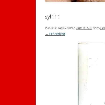
syl111
Publié le
14/09/2019
à
2481 × 3509
dans
Com
← Précédent