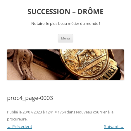
SUCCESSION – DRÔME
Notaire, le plus beau métier du monde !
Aller
Menu
au
contenu
proc4_page-0003
Publié le
20/07/2023
à
1241 × 1754
dans
Nouveau courrier à la
procureure
.
← Précédent
Suivant →