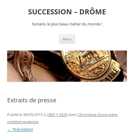
SUCCESSION – DRÔME
Notaire, le plus beau métier du monde !
Aller
Menu
au
contenu
Extraits de presse
Publié le
30/05/2015
à
1865 × 3329
dans
Chronique d’une mère
méditerranéenne
.
← Précédent