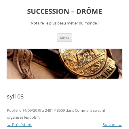
SUCCESSION – DRÔME
Notaire, le plus beau métier du monde !
Aller
Menu
au
contenu
syl108
Publié le
14/09/2019
à
2481 × 3509
dans
Comment se sont
organisés les vols ?
.
← Précédent
Suivant →